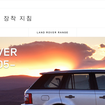
 장착 지침
LAND ROVER RANGE
VER
05-