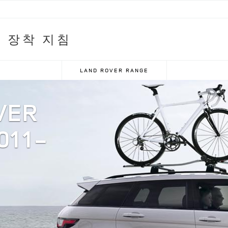
 장착 지침
LAND ROVER RANGE
VER
011-