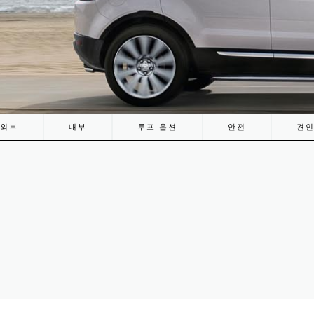
외부
내부
루프 옵션
안전
견